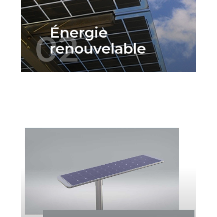
engagement de PANAFRICAN
GREEN ENERGY...
Énergie
02
renouvelable
PANAFRICAN GREEN ENERGY,
consciente du manque d’éclairage
dans des nombreuses villes et zones
rurales, s’est associée à un important